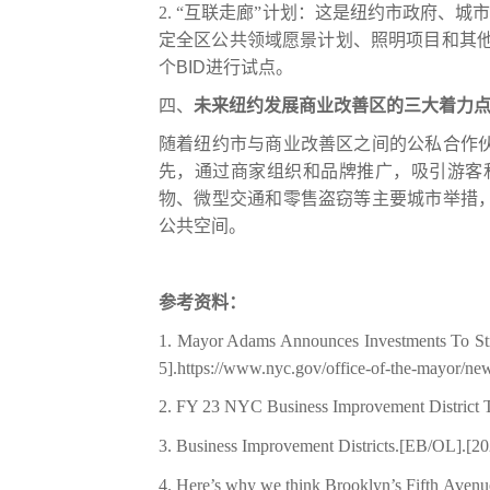
2.
“互联走廊”计划：
这
是
纽约
市
政府
、城
定全区公共领域愿景计划、照明项目和其
个
BID
进行试点。
四、
未来纽约发展商业
改善
区的三大着力
随着纽约市与
商业改善区
之间的公私合作
先，通过商家组织和品牌推广，吸引游客
物、微型交通和零售盗窃等主要城市举措
公共空间。
参考资料：
1.
Mayor Adams Announces Investments To Str
5].
https://www.nyc.gov/office-of-the-mayor/ne
2.
FY 23 NYC Business Improvement District T
3.
Business Improvement Districts
.[EB/OL].[20
4.
Here’s why we think Brooklyn’s Fifth Avenue