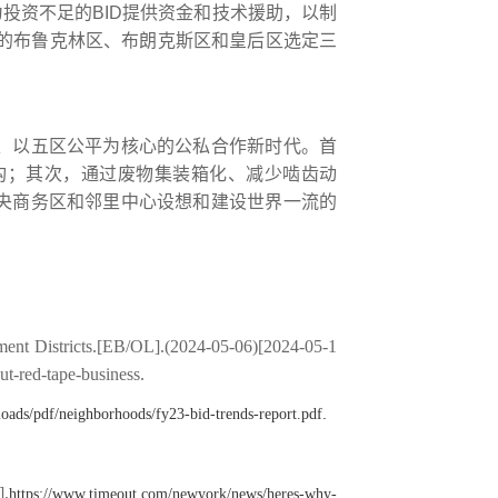
为投资不足
的
BID
提供资金和技术援助，以制
的布鲁克林区、布朗克斯区和皇后区选定三
、以五区公平为核心的公私合作新时代。首
构
；
其次，通过废物集装箱化、减少啮齿动
央商务区和邻里中心设想和建设世界一流的
nt Districts
.[EB/OL].(2024-05-06)[2024-05-1
t-red-tape-business
.
.
loads/pdf/neighborhoods/fy23-bid-trends-report.pdf
].
https://www.timeout.com/newyork/news/heres-why-