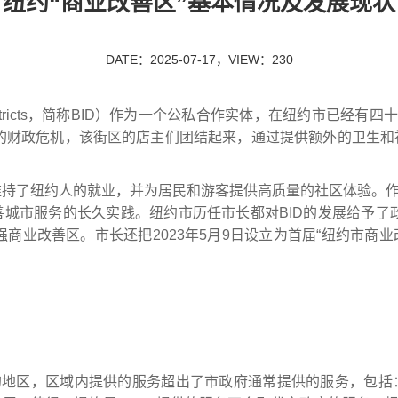
纽约“商业改善区”基本情况及发展现状
DATE：2025-07-17，VIEW：230
ricts
，简称
BID
）
作为一个公私合作实体，
在纽约
市
已经有四
的财政危机，该街区的店主们团结起来，通过提供额外的卫生和
维持
了
纽约人的就业，并为居民和游客
提供
高质量的社区体验
。
善城市服务的长久实践。纽约
市
历任市长都对
BID
的发展给予了
强商业改善区。市长还把
2023
年
5
月
9
日设立为首届“纽约市商业
的地区
，区域内
提供的服务超出了市政府通常提供的服务
，
包括