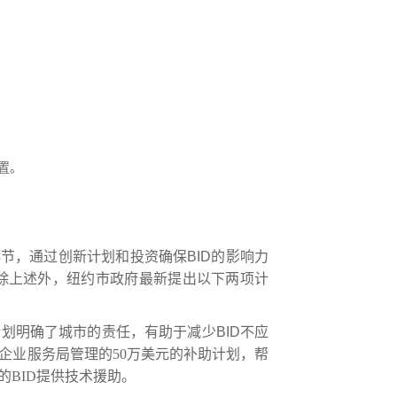
置。
缛节，通过创新计划和投资确保
BID
的影响力
除上述外，
纽约市政府最新
提
出以下两项计
计划明确了城市的责任，有助于减少
BID
不
应
企业服务局
管理的
50
万美元
的
补助计划，帮
的
BID
提供技术援助。