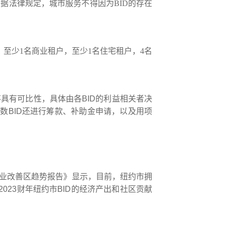
根据法律规定，城市服务不得因为
BID
的存在
，
至少
1
名商业租户
，
至少
1
名住宅租户
，
4
名
不具有可比性，具体由各
BID
的利益相关者决
多数
BID
还进行筹款、补助金申请，以及用项
业
改善
区趋势报告》显示，目前，纽约市拥
2023
财年纽约市
BID
的经济产出和社区贡献