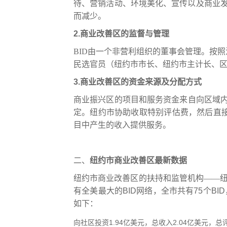
待
、
营销活动
、环境
美化
、
宣传
以及商业
而减少。
2.
商业改善区的监督与管理
BID
由一个非营利组织的董事会管理。
按照
民选官员
（
纽约市市长
、
纽约市主计长
、
3.
商业改善区的资金来
源及分配方式
商业振兴区的项目和服务资金来自向区域
定。纽约市协助收取特别评估费，然后直
目中产生的收入提供服务。
二、
纽约
市
商业
改善
区最新数据
纽约市商业改善区
的扶持和监管机构
——
有全美最大的
BID
网络，全市共有
75
个
BID
如下：
向社区投资
1.94
亿美元，总收入
2.04
亿美元，总