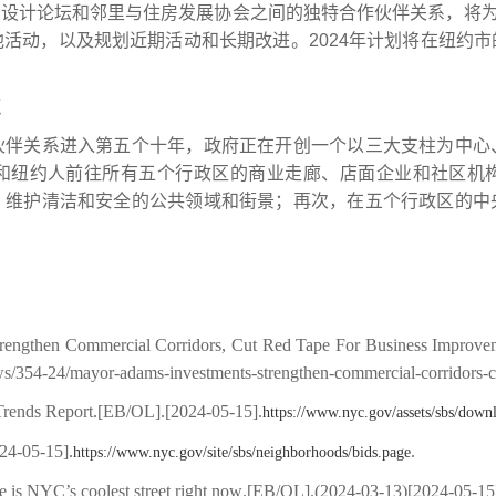
市设计论坛和邻里与住房发展协会之间的独特合作伙伴关系，将
他活动，
以及规划
近期活动和长期改进。
2024
年
计划将
在纽约市
点
伙伴关系进入第五个十年，政府正在开创一个以三大支柱为中心
和纽约人前往所有五个行政区的商业走廊、店面企业和社区机
，维护清洁和安全的公共领域和街景
；
再次，在五个行政区的中
engthen Commercial Corridors, Cut Red Tape For Business Improveme
ws/354-24/mayor-adams-investments-strengthen-commercial-corridors-cu
rends Report.[EB/OL].[2024-05-15].
https://www.nyc.gov/assets/sbs/down
24-05-15].
.
https://www.nyc.gov/site/sbs/neighborhoods/bids.page
 is NYC’s coolest street right now
.[EB/OL].(2024-03-13)[2024-05-15