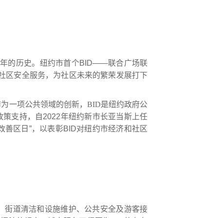
十年的历史。纽约市首个
BID
——联合广场
联
社区安全服务，为社区
未来的繁荣发展
打下
作为一项
公共领域的创新，
BID
是
纽约
政府公
政策支持
，
自
2022
年纽约新市长
亚当斯
上任
改善区日”，以表彰
BID
对纽约市经济和社区
：街道清洁和
设施
维护
、
公共安全
及游客
接