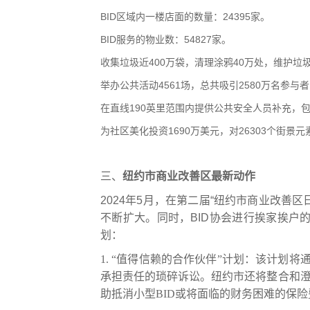
BID
区域内一楼店面的数量：
24395
家
。
BID
服务的物业数：
54827
家
。
收集垃圾近
400
万袋，清理涂鸦
40
万处，维护垃
举办公共活动
4561
场，总共吸引
2580
万名参与者
在
直线190
英里范围内提供公共安全人员补充，
投资
1690
万美元，
26303
个街景元
为社区美化
对
三、
纽约市商业
改善
区最新动作
2024
年
5
月，在第二届“纽约市商业改善区
不断扩大。同时，
BID
协会进行挨家挨户
划：
1.
“
值得信赖的合作伙伴
”
计划
：
该计划将
承担责任的琐碎诉讼。
纽约
市还将整合和
助抵消小型
BID
或
将
面临
的
财务困难的保险