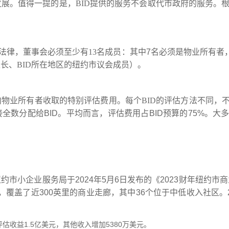
发展
。值得一提的是，
BID
提供的服务不会取代市政府的服务。
法律
，董事会必须至少有
13
名成员：其中
7
名必须是物业所有者
区长
、
BID
所在地区
的
纽约市议会成员
）
。
内物业所有者收取的特别评估费用。每个
BID
的评估方法不同，
接全数分配给
BID
。平均而言，评估费用占
BID
预算的
75%
。大
纽约市小企业服务局于
2024
年
5
月
6
日发布的《
2023
财年纽约市商
，覆盖了近
300
英里的商业走廊，其中
36
个位于中低收入社区。
评估收益
1.5
亿美元，其他收入增加
5380
万美元。