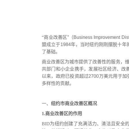
“商业
改善
区
”（
Business Improvement Dist
盟
成立于
1984
年，当时纽约刚刚摆脱十年
了基础。
商业改善区为城市
提供了改善性的服务
，
共部门和小企业携手，发展社区经济、改
以来，政府已投资超过
2700
万美元用于
加
多样性的贡献。
一、
纽约市
商业
改善
区
概况
1.
商业
改善
区的作用
BID
为纽约
创建
了
充满活力、清洁且安全