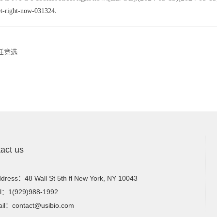
.
eet-right-now-031324
任竞选
act us
dress：48 Wall St 5th fl New York, NY 10043
l：1(929)988-1992
il：contact@usibio.com