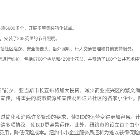
圾箱
6600
多个，开展多项集装箱化试点。
，安装了
235
英里的节日照明。
包括社区巡逻、安全摄像头、额外照明、行人交通管理和其他支持服务。
素
维护，包括
6760
个树坑和
4298
个花盆，并赞助
160
个公共艺术装
进行
了
日”前夕，亚当斯市长宣布将加大投资，减少商业振兴区的繁文
的宣传，将重要的城市资源和宣传材料送达社区的各家小企业。
通过简化和消除许多繁琐的要求，使
BID
的运营变得更加容易。
澄清多项协议，使
BID
更容易运作。
此外，纽约
市将设立首个由
小
费用
，降低保险成本
。
纽约市小企业服务局
还将为难以获得保险