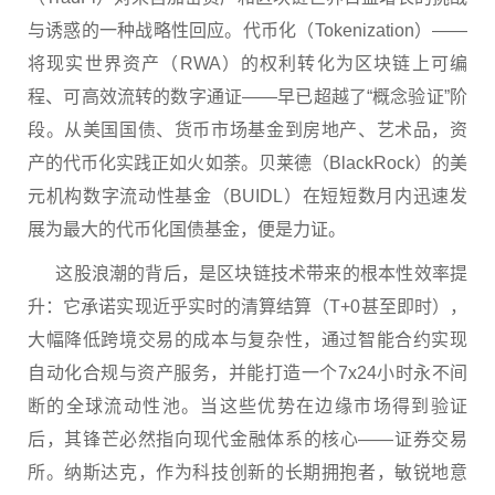
与诱惑的一种战略性回应。代币化（Tokenization）——
将现实世界资产（
RWA
）的权利转化为区块链上可编
程、可高效流转的数字通证——早已超越了“概念验证”阶
段。从美国国债、货币市场基金到房地产、艺术品，资
产的代币化实践正如火如荼。贝莱德（BlackRock）的美
元机构数字流动性基金（BUIDL）在短短数月内迅速发
展为最大的代币化国债基金，便是力证。
这股浪潮的背后，是区块链技术带来的根本性效率提
升：它承诺实现近乎实时的清算结算（T+0甚至即时），
大幅降低跨境交易的成本与复杂性，通过智能合约实现
自动化合规与资产服务，并能打造一个7x24小时永不间
断的全球流动性池。当这些优势在边缘市场得到验证
后，其锋芒必然指向现代金融体系的核心——证券交易
所。纳斯达克，作为科技创新的长期拥抱者，敏锐地意